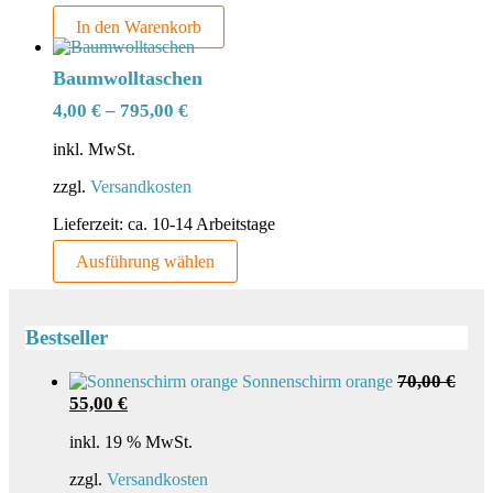
In den Warenkorb
Baumwolltaschen
4,00
€
–
795,00
€
inkl. MwSt.
zzgl.
Versandkosten
Lieferzeit:
ca. 10-14 Arbeitstage
Dieses
Ausführung wählen
Produkt
weist
mehrere
Bestseller
Varianten
auf.
Die
70,00
€
Sonnenschirm orange
Optionen
Ursprünglicher
Aktueller
55,00
€
können
Preis
Preis
auf
war:
ist:
inkl. 19 % MwSt.
der
70,00 €
55,00 €.
Produktseite
zzgl.
Versandkosten