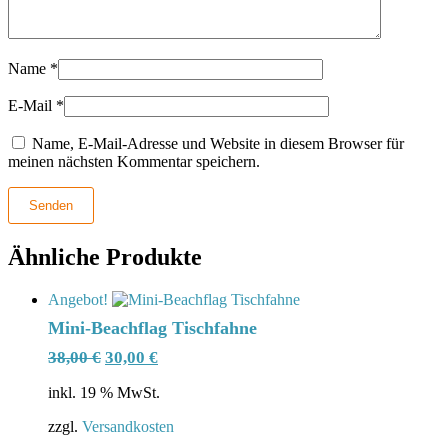
Name
*
E-Mail
*
Name, E-Mail-Adresse und Website in diesem Browser für
meinen nächsten Kommentar speichern.
Ähnliche Produkte
Angebot!
Mini-Beachflag Tischfahne
Ursprünglicher
Aktueller
38,00
€
30,00
€
Preis
Preis
inkl. 19 % MwSt.
war:
ist:
38,00 €
30,00 €.
zzgl.
Versandkosten