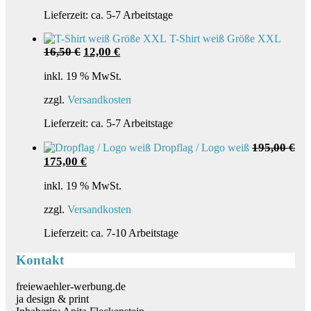
gewählt
Lieferzeit:
ca. 5-7 Arbeitstage
werden
T-Shirt weiß Größe XXL
Ursprünglicher
Aktueller
16,50
€
12,00
€
Preis
Preis
war:
ist:
inkl. 19 % MwSt.
16,50 €
12,00 €.
zzgl.
Versandkosten
Lieferzeit:
ca. 5-7 Arbeitstage
195,00
€
Dropflag / Logo weiß
Ursprünglicher
Aktueller
175,00
€
Preis
Preis
war:
ist:
inkl. 19 % MwSt.
195,00 €
175,00 €.
zzgl.
Versandkosten
Lieferzeit:
ca. 7-10 Arbeitstage
Kontakt
freiewaehler-werbung.de
ja design & print