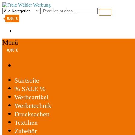
Freie Wähler Werbung
0,00 €
Menü
0,00 €
Startseite
% SALE %
Werbeartikel
Werbetechnik
Drucksachen
Textilien
Zubehör