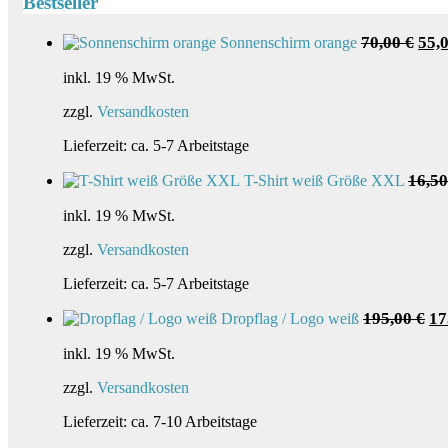
Bestseller
Ursp
70,00
€
55,
Sonnenschirm orange
Preis
war:
inkl. 19 % MwSt.
70,0
zzgl.
Versandkosten
Lieferzeit:
ca. 5-7 Arbeitstage
16,5
T-Shirt weiß Größe XXL
inkl. 19 % MwSt.
zzgl.
Versandkosten
Lieferzeit:
ca. 5-7 Arbeitstage
Ur
195,00
€
17
Dropflag / Logo weiß
Pre
wa
inkl. 19 % MwSt.
19
zzgl.
Versandkosten
Lieferzeit:
ca. 7-10 Arbeitstage