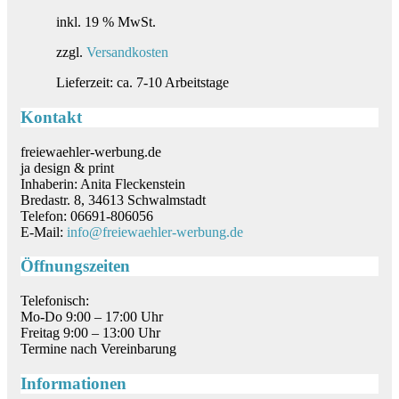
Preis
Preis
war:
ist:
inkl. 19 % MwSt.
195,00 €
175,00 €.
zzgl.
Versandkosten
Lieferzeit:
ca. 7-10 Arbeitstage
Kontakt
freiewaehler-werbung.de
ja design & print
Inhaberin: Anita Fleckenstein
Bredastr. 8, 34613 Schwalmstadt
Telefon: 06691-806056
E-Mail:
info@freiewaehler-werbung.de
Öffnungszeiten
Telefonisch:
Mo-Do 9:00 – 17:00 Uhr
Freitag 9:00 – 13:00 Uhr
Termine nach Vereinbarung
Informationen