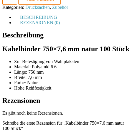
mm
natur
Kategorien:
Drucksachen
,
Zubehör
100
Stück
BESCHREIBUNG
Menge
REZENSIONEN (0)
Beschreibung
Kabelbinder 750×7,6 mm natur 100 Stück
Zur Befestigung von Wahlplakaten
Material: Polyamid 6.6
Länge: 750 mm
Breite: 7,6 mm
Farbe: Natur
Hohe Reißfestigkeit
Rezensionen
Es gibt noch keine Rezensionen.
Schreibe die erste Rezension für „Kabelbinder 750×7,6 mm natur
100 Stück“