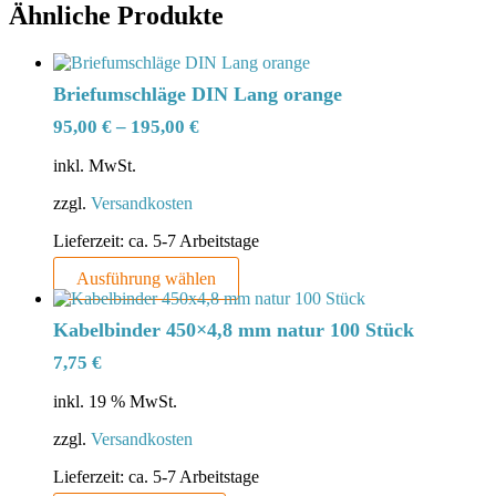
Ähnliche Produkte
Briefumschläge DIN Lang orange
95,00
€
–
195,00
€
inkl. MwSt.
zzgl.
Versandkosten
Lieferzeit:
ca. 5-7 Arbeitstage
Dieses
Ausführung wählen
Produkt
weist
Kabelbinder 450×4,8 mm natur 100 Stück
mehrere
Varianten
7,75
€
auf.
Die
inkl. 19 % MwSt.
Optionen
können
zzgl.
Versandkosten
auf
Lieferzeit:
ca. 5-7 Arbeitstage
der