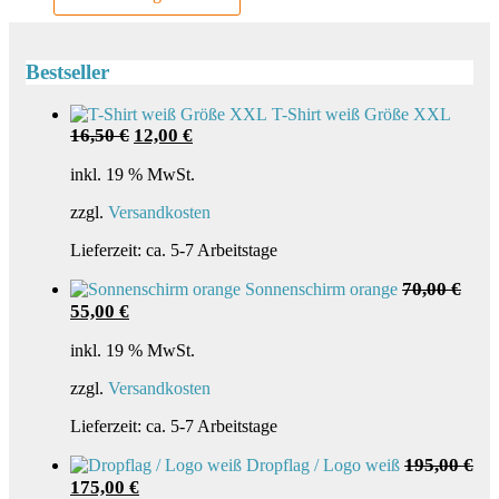
Produkt
weist
mehrere
Bestseller
Varianten
auf.
Die
T-Shirt weiß Größe XXL
Optionen
Ursprünglicher
Aktueller
16,50
€
12,00
€
können
Preis
Preis
auf
war:
ist:
inkl. 19 % MwSt.
der
16,50 €
12,00 €.
zzgl.
Versandkosten
Produktseite
gewählt
Lieferzeit:
ca. 5-7 Arbeitstage
werden
70,00
€
Sonnenschirm orange
Ursprünglicher
Aktueller
55,00
€
Preis
Preis
war:
ist:
inkl. 19 % MwSt.
70,00 €
55,00 €.
zzgl.
Versandkosten
Lieferzeit:
ca. 5-7 Arbeitstage
195,00
€
Dropflag / Logo weiß
Ursprünglicher
Aktueller
175,00
€