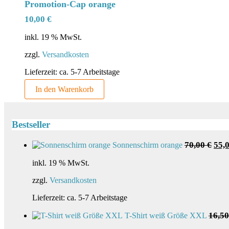
Promotion-Cap orange
10,00
€
inkl. 19 % MwSt.
zzgl.
Versandkosten
Lieferzeit:
ca. 5-7 Arbeitstage
In den Warenkorb
Bestseller
Ursp
70,00
€
55,
Sonnenschirm orange
Preis
war:
inkl. 19 % MwSt.
70,0
zzgl.
Versandkosten
Lieferzeit:
ca. 5-7 Arbeitstage
16,5
T-Shirt weiß Größe XXL