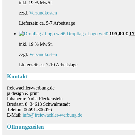
inkl. 19 % MwSt.
zzgl.
Versandkosten
Lieferzeit:
ca. 5-7 Arbeitstage
Ur
195,00
€
17
Dropflag / Logo weiß
Pre
wa
inkl. 19 % MwSt.
19
zzgl.
Versandkosten
Lieferzeit:
ca. 7-10 Arbeitstage
Kontakt
freiewaehler-werbung.de
ja design & print
Inhaberin: Anita Fleckenstein
Bredastr. 8, 34613 Schwalmstadt
Telefon: 06691-806056
E-Mail:
info@freiewaehler-werbung.de
Öffnungszeiten