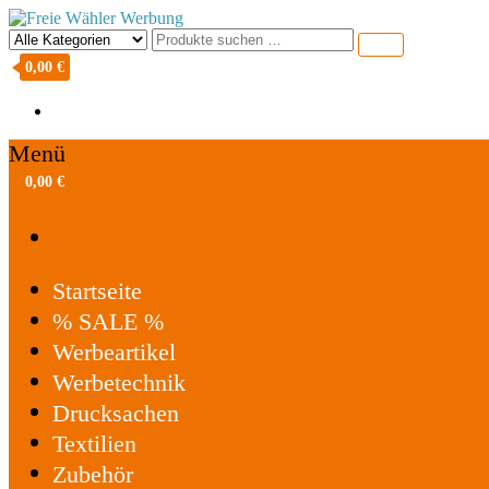
Freie Wähler Werbung
0,00 €
Menü
0,00 €
Startseite
% SALE %
Werbeartikel
Werbetechnik
Drucksachen
Textilien
Zubehör