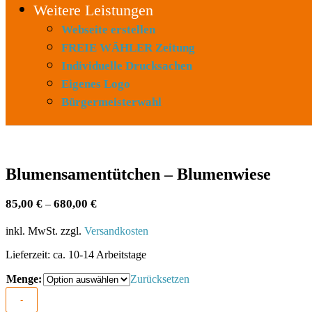
Weitere Leistungen
Webseite erstellen
FREIE WÄHLER Zeitung
Individuelle Drucksachen
Eigenes Logo
Bürgermeisterwahl
Blumensamentütchen – Blumenwiese
85,00
€
680,00
€
–
inkl. MwSt.
zzgl.
Versandkosten
Lieferzeit:
ca. 10-14 Arbeitstage
Menge:
Zurücksetzen
-