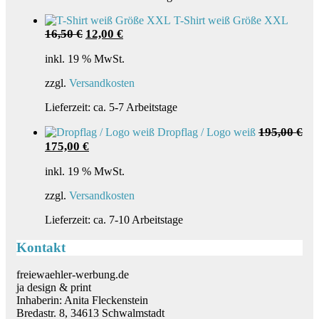
T-Shirt weiß Größe XXL
Ursprünglicher
Aktueller
16,50
€
12,00
€
Preis
Preis
war:
ist:
inkl. 19 % MwSt.
16,50 €
12,00 €.
zzgl.
Versandkosten
Lieferzeit:
ca. 5-7 Arbeitstage
195,00
€
Dropflag / Logo weiß
Ursprünglicher
Aktueller
175,00
€
Preis
Preis
war:
ist:
inkl. 19 % MwSt.
195,00 €
175,00 €.
zzgl.
Versandkosten
Lieferzeit:
ca. 7-10 Arbeitstage
Kontakt
freiewaehler-werbung.de
ja design & print
Inhaberin: Anita Fleckenstein
Bredastr. 8, 34613 Schwalmstadt