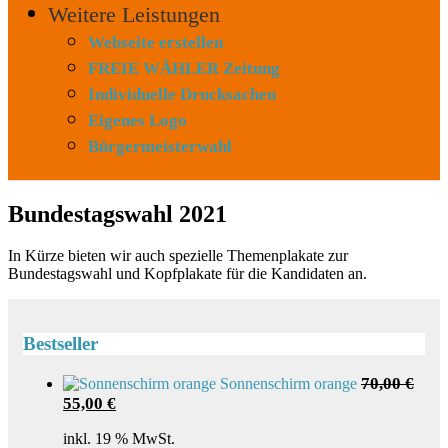
Weitere Leistungen
Webseite erstellen
FREIE WÄHLER Zeitung
Individuelle Drucksachen
Eigenes Logo
Bürgermeisterwahl
Bundestagswahl 2021
In Kürze bieten wir auch spezielle Themenplakate zur
Bundestagswahl und Kopfplakate für die Kandidaten an.
Bestseller
70,00
€
Sonnenschirm orange
Ursprünglicher
Aktueller
55,00
€
Preis
Preis
war:
ist:
inkl. 19 % MwSt.