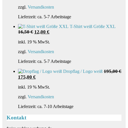
70,00 €
55,00 €.
zzgl.
Versandkosten
Lieferzeit:
ca. 5-7 Arbeitstage
T-Shirt weiß Größe XXL
Ursprünglicher
Aktueller
16,50
€
12,00
€
Preis
Preis
war:
ist:
inkl. 19 % MwSt.
16,50 €
12,00 €.
zzgl.
Versandkosten
Lieferzeit:
ca. 5-7 Arbeitstage
195,00
€
Dropflag / Logo weiß
Ursprünglicher
Aktueller
175,00
€
Preis
Preis
war:
ist:
inkl. 19 % MwSt.
195,00 €
175,00 €.
zzgl.
Versandkosten
Lieferzeit:
ca. 7-10 Arbeitstage
Kontakt